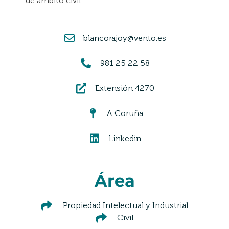
de ámbito civil
blancorajoy@vento.es
981 25 22 58
Extensión 4270
A Coruña
Linkedin
Área
Propiedad Intelectual y Industrial
Civil