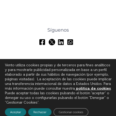
Síguenos
Vento utiliza cookies propias y de terceros para fines analíticos
y para mostrarle publicidad personalizada en base a un perfil
elaborado a partir de sus hábitos de navegación (por ejemplo,
páginas visitadas). La aceptación de las cookies puede implicar
una transferencia internacional de datos a Estados Unidos. Para
más información puede consultar nuestra
política de cookies
.
© All Rights Reserved
Puede aceptar todas las cookies pulsando el botón “aceptar” o
denegar su uso o configurarlas pulsando el botón “Denegar” o
“Gestionar Cookies”.
Aceptar
Rechazar
Gestionar cookies