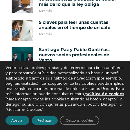
más de lo que la ley obliga
Leer más
5 claves para leer unas cuentas
anuales en el tiempo de un café
Leer más
Santiago Paz y Pablo Guntiñas,
nuevos socios profesionales de
Vento
Leer más
Vento utiliza cookies propias y de terceros para fines analíticos
y para mostrarle publicidad personalizada en base a un perfil
Fijeza tras el caso Obadal: el
elaborado a partir de sus hábitos de navegación (por ejemplo,
Supremo dicta su primera
páginas visitadas). La aceptación de las cookies puede implicar
sentencia en Galicia y abre la
una transferencia internacional de datos a Estados Unidos. Para
puerta a nuevas reclamaciones
más información puede consultar nuestra
política de cookies
.
Puede aceptar todas las cookies pulsando el botón “aceptar” o
Leer más
denegar su uso o configurarlas pulsando el botón “Denegar” o
“Gestionar Cookies”.
La quiebra de una empresa no se
produce el día que cierra, sino
Aceptar
Rechazar
Gestionar cookies
cuando se decide mirar para otro
lado