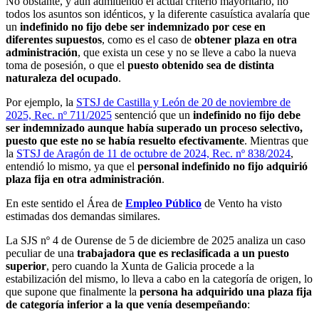
No obstante, y aun admitiendo el actual criterio mayoritario, no
todos los asuntos son idénticos, y la diferente casuística avalaría que
un
indefinido no fijo debe ser indemnizado por cese en
diferentes supuestos
, como es el caso de
obtener plaza en otra
administración
, que exista un cese y no se lleve a cabo la nueva
toma de posesión, o que el
puesto obtenido sea de distinta
naturaleza del ocupado
.
Por ejemplo, la
STSJ de Castilla y León de 20 de noviembre de
2025, Rec. nº 711/2025
sentenció que un
indefinido no fijo debe
ser indemnizado aunque había superado un proceso selectivo,
puesto que este no se había resuelto efectivamente
. Mientras que
la
STSJ de Aragón de 11 de octubre de 2024, Rec. nº 838/2024
,
entendió lo mismo, ya que el
personal indefinido no fijo adquirió
plaza fija en otra administración
.
En este sentido el Área de
Empleo Público
de Vento ha visto
estimadas dos demandas similares.
La SJS nº 4 de Ourense de 5 de diciembre de 2025 analiza un caso
peculiar de una
trabajadora que es reclasificada a un puesto
superior
, pero cuando la Xunta de Galicia procede a la
estabilización del mismo, lo lleva a cabo en la categoría de origen, lo
que supone que finalmente la
persona ha adquirido una plaza fija
de categoría inferior a la que venía desempeñando
: