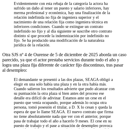
Evidentemente con esta rebaja de la categoría la actora ha
sufrido un daño al tener un puesto y salario inferiores, hay
merma profesional y económica, hay una finalización de la
relación indefinida no fija de ingeniera superior y el
nacimiento de una relación fija como ingeniera técnica en
inferiores condiciones. Cuando se extingue un contrato
indefinido no fijo y al día siguiente se suscribe otro contrato
distinto sí que procede la indemnización por indefinido no
fijo. Se ha producido una modificación de la naturaleza
jurídica de la relación.
Otra SJS nº 4 de Ourense de 5 de diciembre de 2025 aborda un caso
parecido, ya que el actor prestaba servicios durante todo el año y
logra una plaza fija diferente de carácter fijo discontinuo, tras pasar
al desempleo:
El demandante se presentó a las dos plazas, SEAGA obligó a
elegir en una solo había una plaza y en la otra había más.
Cuando salieron los resultados advierte que pudo alcanzar con
su puntuación la otra plaza sí bien antes del proceso ese
detalle era difícil de adivinar. Estamos ante un cese en el
puesto que venía ocupando, porque además lo ocupa otra
persona, tomó posesión el titular, a D. X lo cesan y queda la
espera de que lo llame SEAGA. El nuevo contrato que firma
no tiene absolutamente nada que ver con el anterior, porque
pasa de trabajar todo el año a hacerlo 9 meses. El cese en su
puesto de trabajo y el pase a situación de desempleo provoca