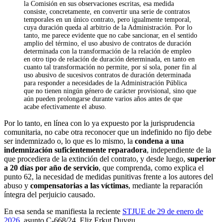
la Comisión en sus observaciones escritas, esa medida
consiste, concretamente, en convertir una serie de contratos
temporales en un único contrato, pero igualmente temporal,
cuya duración queda al arbitrio de la Administración. Por lo
tanto, me parece evidente que no cabe sancionar, en el sentido
amplio del término, el uso abusivo de contratos de duración
determinada con la transformación de la relación de empleo
en otro tipo de relación de duración determinada, en tanto en
cuanto tal transformación no permite, por sí sola, poner fin al
uso abusivo de sucesivos contratos de duración determinada
para responder a necesidades de la Administración Pública
que no tienen ningún género de carácter provisional, sino que
aún pueden prolongarse durante varios años antes de que
acabe efectivamente el abuso.
Por lo tanto, en línea con lo ya expuesto por la jurisprudencia
comunitaria, no cabe otra reconocer que un indefinido no fijo debe
ser indemnizado o, lo que es lo mismo, la
condena a una
indemnización suficientemente reparadora
, independiente de la
que procediera de la extinción del contrato, y desde luego,
superior
a 20 días por año de servicio
, que comprenda, como explica el
punto 62, la necesidad de medidas punitivas frente a los autores del
abuso y
compensatorias a las víctimas
, mediante la reparación
íntegra del perjuicio causado.
En esa senda se manifiesta la reciente
STJUE de 29 de enero de
2026
, asunto C-668/24, Eliz Erkut Duygu.