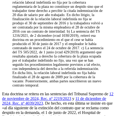
relación laboral indefinida no fija por la cobertura
reglamentaria de la plaza no constituye un despido sino que el
trabajador tiene derecho a percibir la citada indemnización de
20 días de salario por año trabajado. En dicho litigio, la
finalización de la relación laboral indefinida no fija se
produjo el 30 de septiembre de 2016 y la trabajadora volvió a
ser contratada por la misma empleadora el 28 de octubre de
2016 con un contrato de interinidad. b) La sentencia del TS
1216/2021, de 2 diciembre (rcud 1030/2019), reiteró esa
doctrina en un procedimiento en el que el cese se había
producido el 30 de junio de 2017 y el empleador le había
contratado de nuevo el 24 de octubre de 2017. c) La sentencia
del TS 505/2022, de 1 junio (rcud 429/2019) argumentó que
resultaba ajustada a derecho la cobertura de la plaza ocupada
por el trabajador indefinido no fijo, una vez que se han
seguido los procedimientos legalmente previstos a tal efecto,
con independencia del derecho a la referida indemnización.
En dicha litis, la relación laboral indefinida no fija había
finalizado el 28 de agosto de 2009 por la cobertura de la
vacante. Posteriormente, ambas partes suscribieron un nuevo
contrato temporal.
Esta doctrina se reitera en las sentencias del Tribunal Supremo de
12
de noviembre de 2024, Rec. nº 2219/2023
y
11 de diciembre de
2024, Rec. nº 4039/2023
. De hecho, en esta última se insiste en que
«al día siguiente de la extinción del contrato que se reclama como
despido en la demanda, el 1 de junio de 2022, el Hospital de