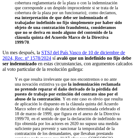
cobertura reglamentaria de la plaza o con la indemnización
que corresponde a un despido improcedente si se trata de la
cobertura de la plaza por un funcionario); como decíamos,
esa interpretación de que debe ser indemnizado el
trabajador indefinido no fijo simplemente por haber sido
objeto de una contratación fraudulenta, consideramos
que no se deriva en modo alguno del contenido de la
cláusula quinta del Acuerdo Marco de la Directiva
1999/70
.
Un mes después, la
STSJ del País Vasco de 10 de diciembre de
2024, Rec. nº 1578/2024
sí
avaló que un indefinido no fijo debe
ser indemnizado
en estas circunstancias, con argumentos calcados
al voto particular de la resolución gallega:
Y es que resulta irrelevante que nos encontremos o no ante
una novación extintiva ya que
la indemnización reclamada
no pretende reparar el daño derivado de la pérdida del
puesto de trabajo por extinción del contrato sino por el
abuso de la contratación
. Y en este caso es obvio que resulta
de aplicación lo dispuesto en la cláusula quinta del Acuerdo
Marco sobre el trabajo de duración determinada celebrado el
18 de marzo de 1999, que figura en el anexo de la Directiva
1999/70, en el sentido de que la declaración de indefinido no
fijo obtenida por los actores en 2020 no supuso una medida
suficiente para prevenir y sancionar la temporalidad de la
contratación de los demandantes, que llevaban prestando