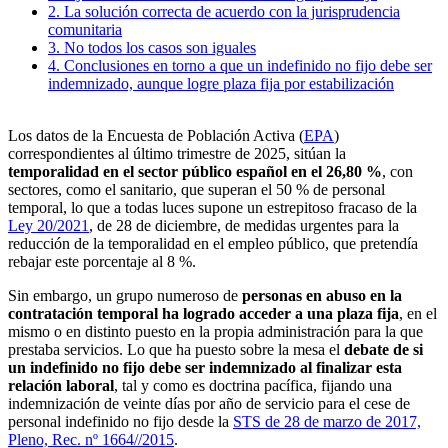
2. La solución correcta de acuerdo con la jurisprudencia
comunitaria
3. No todos los casos son iguales
4. Conclusiones en torno a que un indefinido no fijo debe ser
indemnizado, aunque logre plaza fija por estabilización
Los datos de la Encuesta de Población Activa (
EPA
)
correspondientes al último trimestre de 2025, sitúan la
temporalidad en el sector público español en el 26,80 %
, con
sectores, como el sanitario, que superan el 50 % de personal
temporal, lo que a todas luces supone un estrepitoso fracaso de la
Ley 20/2021
, de 28 de diciembre, de medidas urgentes para la
reducción de la temporalidad en el empleo público, que pretendía
rebajar este porcentaje al 8 %.
Sin embargo, un grupo numeroso de
personas en abuso en la
contratación temporal ha logrado acceder a una plaza fija
, en el
mismo o en distinto puesto en la propia administración para la que
prestaba servicios. Lo que ha puesto sobre la mesa el
debate de si
un indefinido no fijo debe ser indemnizado al finalizar esta
relación laboral
, tal y como es doctrina pacífica, fijando una
indemnización de veinte días por año de servicio para el cese de
personal indefinido no fijo desde la
STS de 28 de marzo de 2017,
Pleno, Rec. nº 1664//2015
.