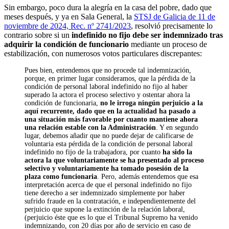
Sin embargo, poco dura la alegría en la casa del pobre, dado que
meses después, y ya en Sala General, la
STSJ de Galicia de 11 de
noviembre de 2024, Rec. nº 2741/2023
, resolvió precisamente lo
contrario sobre si un
indefinido no fijo debe ser indemnizado tras
adquirir la condición de funcionario
mediante un proceso de
estabilización, con numerosos votos particulares discrepantes:
Pues bien, entendemos que no procede tal indemnización,
porque, en primer lugar consideramos, que la pérdida de la
condición de personal laboral indefinido no fijo al haber
superado la actora el proceso selectivo y ostentar ahora la
condición de funcionaria,
no le irroga ningún perjuicio a la
aquí recurrente, dado que en la actualidad ha pasado a
una situación más favorable por cuanto mantiene ahora
una relación estable con la Administración
. Y en segundo
lugar, debemos añadir que no puede dejar de calificarse de
voluntaria esta pérdida de la condición de personal laboral
indefinido no fijo de la trabajadora, por cuanto
ha sido la
actora la que voluntariamente se ha presentado al proceso
selectivo y voluntariamente ha tomado posesión de la
plaza como funcionaria
. Pero, además entendemos que esa
interpretación acerca de que el personal indefinido no fijo
tiene derecho a ser indemnizado simplemente por haber
sufrido fraude en la contratación, e independientemente del
perjuicio que supone la extinción de la relación laboral,
(perjuicio éste que es lo que el Tribunal Supremo ha venido
indemnizando, con 20 días por año de servicio en caso de