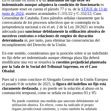
En el debate en torno a si un
indefinido no fijo debe ser
indemnizado aunque adquiera la condición de funcionario
es
importante tener en cuenta el párrafo 77 y ss. de la
STJUE de 13 de
junio de 2024
, asuntos acumulados C-331/22 y C-332/22, Caso
Generalitat de Cataluña. Estos párrafos señalan claramente que la
convocatoria de los procesos selectivos que se contempla en la
jurisprudencia nacional o en el art. 2 de la Ley 20/2021 no resulta
adecuada para
sancionar debidamente la utilización abusiva de
sucesivos contratos o relaciones de empleo de duración
determinada
ni, por tanto, para eliminar las consecuencias del
incumplimiento del Derecho de la Unión.
En este sentido, consideramos que la posición sobre si un indefinido
no fijo debe ser indemnizado aunque obtenga plaza fija deberá
modificarse una vez se resuelva la
cuestión prejudicial planteada
por la Sala de lo Social del Tribunal Supremo, en el Caso
Obadal
.
Pues tal y como concluye el Abogado General de la Unión Europea
el pasado 9 de octubre de 2025, la
figura del indefino no fijo está
claramente desfasada
, y no puede ser la solución al abuso en la
contratación temporal, como se señala en los puntos 93 y 95:
No puede constituir una medida que sancione debidamente tal
utilización abusiva. En efecto, como ha indicado el propio
órgano jurisdiccional remitente, y como también ha señalado