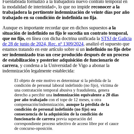
Fuenlabrada formalizó a la trabajadora nuevo contrato temporal en
la modalidad de interinidad», lo que no impide
reconocer a la
trabajadora la pertinente indemnización de veinte días por año
trabajado en su condición de indefinida no fija
.
Aunque es importante recordar que en dichos supuestos
a la
situación de indefinido no fijo le sucedía un contrato temporal,
que no fijo,
en línea con dicha doctrina unificada la
STSJ de Galicia
de 28 de junio de 2024, Rec. nº 1309/2024
, analizó el supuesto que
estamos tratando en este artículo sobre si un
indefinido no fijo debe
ser indemnizado tras un cese producido después de un proceso
de estabilización y posterior adquisición de funcionario de
carrera
, y condena a la Universidad de Vigo a abonar la
indemnización legalmente establecida:
El objeto de este motivo es determinar si la pérdida de la
condición de personal laboral indefinido (no fijo), víctima de
una contratación temporal abusiva y fraudulenta, genera
derecho a percibir una
indemnización equivalente a 20 días
por año trabajado
con el tope de 12 meses, u otra
compensación/indemnización,
aunque la pérdida de la
condición de personal indefinido (no fijo) sea
consecuencia de la adquisición de la condición de
funcionario de carrera
previa superación del
correspondiente proceso selectivo de acceso libre por el cauce
de concurso-oposición.