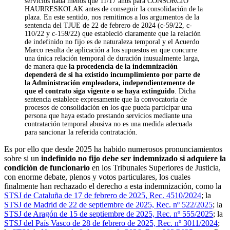
servicios nada menos que 11/17 años para CONSORCIO
HAURRESKOLAK antes de conseguir la consolidación de la
plaza. En este sentido, nos remitimos a los argumentos de la
sentencia del TJUE de 22 de febrero de 2024 (c-59/22, c-
110/22 y c-159/22) que estableció claramente que la relación
de indefinido no fijo es de naturaleza temporal y el Acuerdo
Marco resulta de aplicación a los supuestos en que concurre
una única relación temporal de duración inusualmente larga,
de manera que
la procedencia de la indemnización
dependerá de si ha existido incumplimiento por parte de
la Administración empleadora, independientemente de
que el contrato siga vigente o se haya extinguido
. Dicha
sentencia establece expresamente que la convocatoria de
procesos de consolidación en los que pueda participar una
persona que haya estado prestando servicios mediante una
contratación temporal abusiva no es una medida adecuada
para sancionar la referida contratación.
Es por ello que desde 2025 ha habido numerosos pronunciamientos
sobre si un
indefinido no fijo debe ser indemnizado si adquiere la
condición de funcionario
en los Tribunales Superiores de Justicia,
con enorme debate, plenos y votos particulares, los cuales
finalmente han rechazado el derecho a esta indemnización, como la
STSJ de Cataluña de 17 de febrero de 2025, Rec. 4510/2024
; la
STSJ de Madrid de 22 de septiembre de 2025, Rec. nº 522/2025
; la
STSJ de Aragón de 15 de septiembre de 2025, Rec. nº 555/2025
; la
STSJ del País Vasco de 28 de febrero de 2025, Rec. nº 3011/2024
;