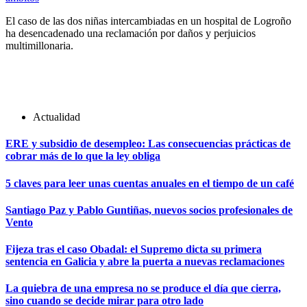
El caso de las dos niñas intercambiadas en un hospital de Logroño
ha desencadenado una reclamación por daños y perjuicios
multimillonaria.
Actualidad
ERE y subsidio de desempleo: Las consecuencias prácticas de
cobrar más de lo que la ley obliga
5 claves para leer unas cuentas anuales en el tiempo de un café
Santiago Paz y Pablo Guntiñas, nuevos socios profesionales de
Vento
Fijeza tras el caso Obadal: el Supremo dicta su primera
sentencia en Galicia y abre la puerta a nuevas reclamaciones
La quiebra de una empresa no se produce el día que cierra,
sino cuando se decide mirar para otro lado