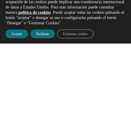
aceptación de las cookies puede implicar una transferencia internacional
de datos a Estados Unidos. Para más información puede consultar
nuestra
política de cookies
. Puede aceptar todas las cookies pulsando el
botón “aceptar” o denegar su uso o configurarlas pulsando el botón
“Denegar” o “Gestionar Cookies”.
Aceptar
Rechazar
Gestionar cookies