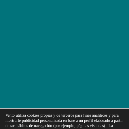
Vento utiliza cookies propias y de terceros para fines analíticos y para
mostrarle publicidad personalizada en base a un perfil elaborado a partir
de sus hábitos de navegación (por ejemplo, páginas visitadas). La