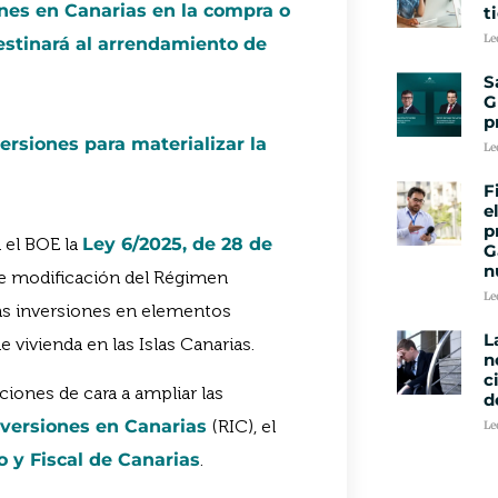
iones en Canarias en la compra o
t
Le
estinará al arrendamiento de
S
G
p
ersiones para materializar la
Le
F
e
p
n el BOE la
Ley 6/2025, de 28 de
G
n
, de modificación del Régimen
Le
las inversiones en elementos
L
 vivienda en las Islas Canarias.
n
c
iones de cara a ampliar las
d
nversiones en Canarias
(RIC), el
Le
y Fiscal de Canarias
.