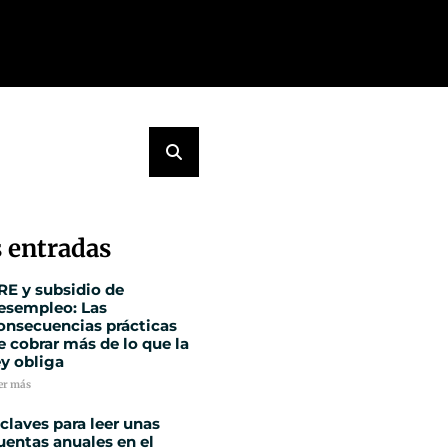
 entradas
RE y subsidio de
esempleo: Las
onsecuencias prácticas
e cobrar más de lo que la
ey obliga
er más
 claves para leer unas
uentas anuales en el