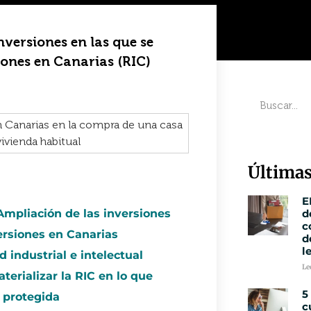
versiones en las que se
iones en Canarias (RIC)
Últimas
E
Ampliación de las inversiones
d
c
ersiones en Canarias
d
l
d industrial e intelectual
Le
terializar la RIC en lo que
5
 protegida
c