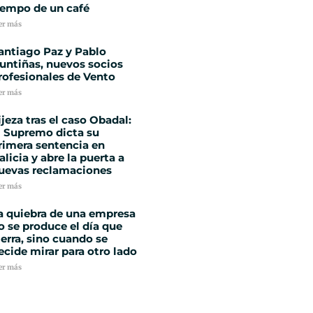
iempo de un café
er más
antiago Paz y Pablo
untiñas, nuevos socios
rofesionales de Vento
er más
ijeza tras el caso Obadal:
l Supremo dicta su
rimera sentencia en
alicia y abre la puerta a
uevas reclamaciones
er más
a quiebra de una empresa
o se produce el día que
ierra, sino cuando se
ecide mirar para otro lado
er más