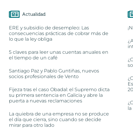
Actualidad
ERE y subsidio de desempleo: Las
¡N
consecuencias prácticas de cobrar más de
lo que la ley obliga
¿A
in
5 claves para leer unas cuentas anuales en
el tiempo de un café
¿C
so
Santiago Paz y Pablo Guntiñas, nuevos
socios profesionales de Vento
¿C
Es
Fijeza tras el caso Obadal: el Supremo dicta
2
su primera sentencia en Galicia y abre la
puerta a nuevas reclamaciones
¿C
la
La quiebra de una empresa no se produce
el día que cierra, sino cuando se decide
mirar para otro lado