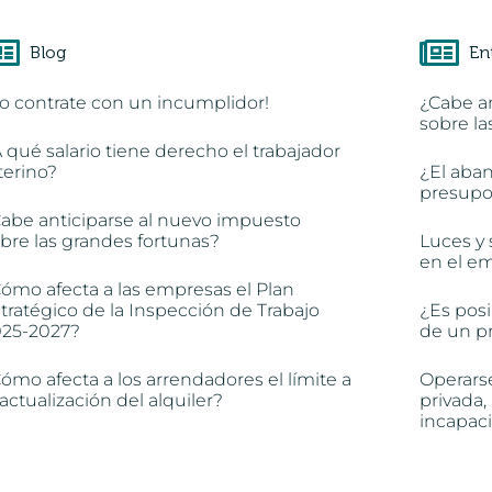
Blog
En
o contrate con un incumplidor!
¿Cabe a
sobre la
 qué salario tiene derecho el trabajador
terino?
¿El aba
presupon
abe anticiparse al nuevo impuesto
bre las grandes fortunas?
Luces y 
en el e
ómo afecta a las empresas el Plan
tratégico de la Inspección de Trabajo
¿Es posi
025-2027?
de un pr
ómo afecta a los arrendadores el límite a
Operars
 actualización del alquiler?
privada,
incapac