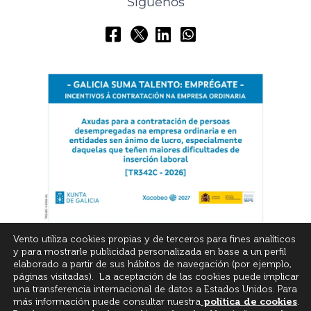
Síguenos
Vento utiliza cookies propias y de terceros para fines analíticos
y para mostrarle publicidad personalizada en base a un perfil
elaborado a partir de sus hábitos de navegación (por ejemplo,
páginas visitadas). La aceptación de las cookies puede implicar
una transferencia internacional de datos a Estados Unidos. Para
más información puede consultar nuestra
política de cookies
.
© All Rights Reserved