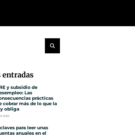
 entradas
RE y subsidio de
esempleo: Las
onsecuencias prácticas
e cobrar más de lo que la
ey obliga
er más
 claves para leer unas
uentas anuales en el