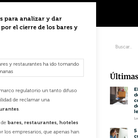
s para analizar y dar
por el cierre de los bares y
Últimas
E
 marco regulatorio un tanto difuso
d
bilidad de reclamar una
c
d
aurantes
.
l
Le
s de
bares, restaurantes, hoteles
5
r los empresarios, que apenas han
c