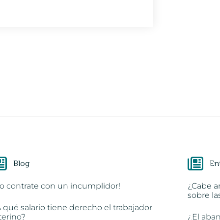
Blog
En
o contrate con un incumplidor!
¿Cabe a
sobre la
 qué salario tiene derecho el trabajador
terino?
¿El aba