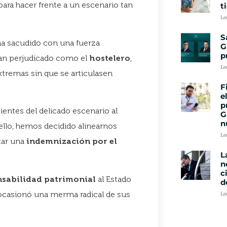
para hacer frente a un escenario tan
t
Le
S
ha sacudido con una fuerza
G
p
tan perjudicado como el
hostelero
,
Le
xtremas sin que se articulasen
F
e
p
tes del delicado escenario al
G
n
ello, hemos decidido alinearnos
Le
tar una
indemnización por el
L
n
c
sabilidad patrimonial
al Estado
d
 ocasionó una merma radical de sus
Le