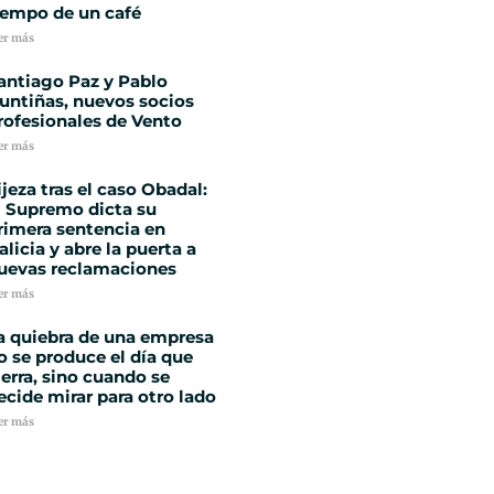
iempo de un café
er más
antiago Paz y Pablo
untiñas, nuevos socios
rofesionales de Vento
er más
ijeza tras el caso Obadal:
l Supremo dicta su
rimera sentencia en
alicia y abre la puerta a
uevas reclamaciones
er más
a quiebra de una empresa
o se produce el día que
ierra, sino cuando se
ecide mirar para otro lado
er más