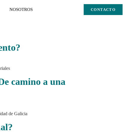
NOSOTROS
CONTACTO
ento?
riales
¿De camino a una
idad de Galicia
nal?