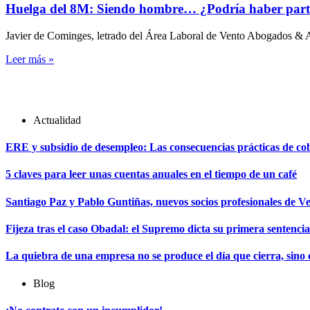
Huelga del 8M: Siendo hombre… ¿Podría haber part
Javier de Cominges, letrado del Área Laboral de Vento Abogados & Ase
Leer más »
Actualidad
ERE y subsidio de desempleo: Las consecuencias prácticas de cobr
5 claves para leer unas cuentas anuales en el tiempo de un café
Santiago Paz y Pablo Guntiñas, nuevos socios profesionales de V
Fijeza tras el caso Obadal: el Supremo dicta su primera sentencia
La quiebra de una empresa no se produce el día que cierra, sino
Blog